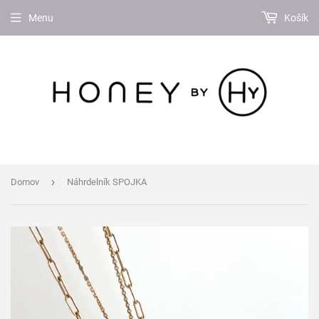
Menu
Košík
›
Domov
Náhrdelník SPOJKA