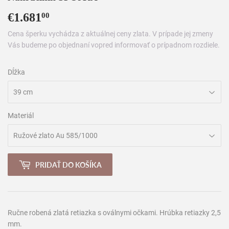
€1.681
€1.681,00
00
Cena šperku vychádza z aktuálnej ceny zlata. V prípade jej zmeny
Vás budeme po objednaní vopred informovať o prípadnom rozdiele.
Dĺžka
Materiál
PRIDAŤ DO KOŠÍKA
Ručne robená zlatá retiazka s oválnymi očkami. Hrúbka retiazky 2,5
mm.