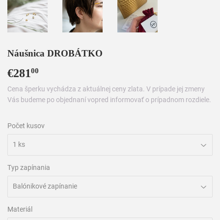
Náušnica DROBÁTKO
€281
€281,00
00
Cena šperku vychádza z aktuálnej ceny zlata. V prípade jej zmeny
Vás budeme po objednaní vopred informovať o prípadnom rozdiele.
Počet kusov
Typ zapínania
Materiál