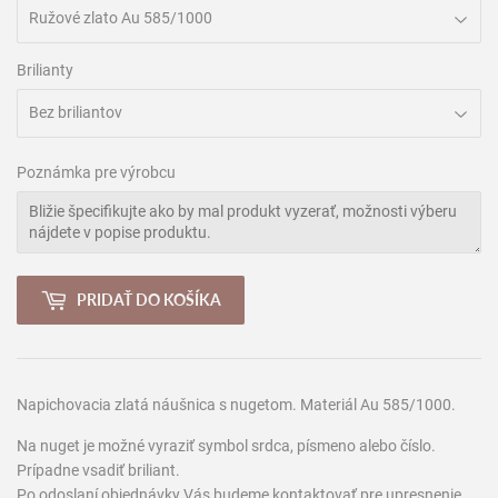
Brilianty
Poznámka pre výrobcu
PRIDAŤ DO KOŠÍKA
Napichovacia zlatá náušnica s nugetom. Materiál Au 585/1000.
Na nuget je možné vyraziť symbol srdca, písmeno alebo číslo.
Prípadne vsadiť briliant.
Po odoslaní objednávky Vás budeme kontaktovať pre upresnenie